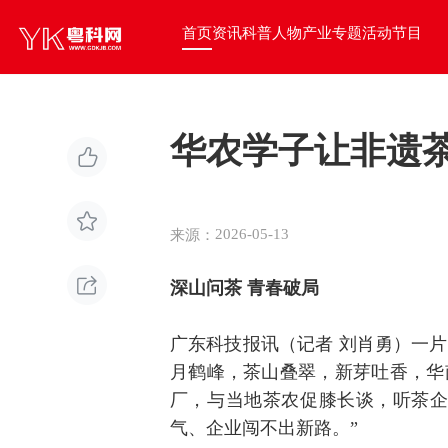
资讯
科普
人物
产业
专题
活动
节目
首页
华农学子让非遗
2026-05-13
来源：
深山问茶 青春破局
广东科技报讯（记者 刘肖勇）一
月鹤峰，茶山叠翠，新芽吐香，华
厂，与当地茶农促膝长谈，听茶企
气、企业闯不出新路。”